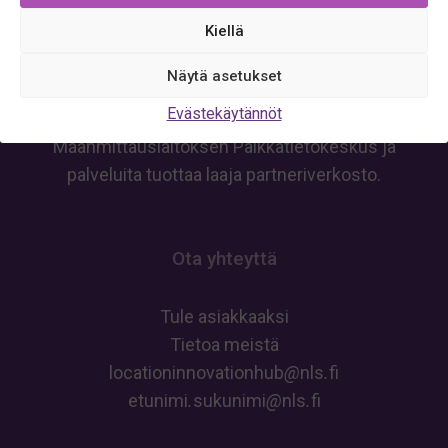
keskisuurille yrityksille sekä julkishallinnon
Kiellä
organisaatioille. Asiakkaamme saavat tukea
liiketoiminnan kehittämiseen, uusien
Näytä asetukset
teknologioiden hyödyntämiseen ja tietoa
Evästekäytännöt
rahoitusmahdollisuuksista. Työtä koordinoi
Maanmittauslaitoksen Paikkatietokeskus ja
palveluita tuottaa laaja partneriverkosto.
Ota yhteyttä
Tule asiakkaaksi
Tietoa meistä
locationinnovationhub
@
nls
.
fi
etunimi
.
sukunimi
@
nls
.
fi