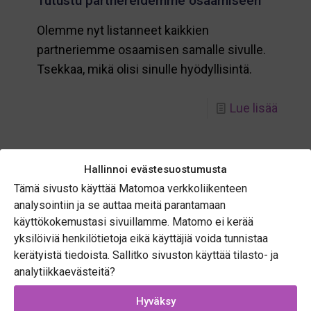
Tutustu partnereidemme osaamiseen
Olemme nyt listanneet kaikkien
partneriemme osaamisen samalle sivulle.
Tsekkaa, mikä olisi sinulle hyödyllisintä.
-
Lue lisää
Tutus
partn
osaam
Hallinnoi evästesuostumusta
Tämä sivusto käyttää Matomoa verkkoliikenteen
analysointiin ja se auttaa meitä parantamaan
Location Innovation Hub
käyttökokemustasi sivuillamme. Matomo ei kerää
yksilöiviä henkilötietoja eikä käyttäjiä voida tunnistaa
kerätyistä tiedoista. Sallitko sivuston käyttää tilasto- ja
Location Innovation Hub on sijaintitiedon ja -
analytiikkaevästeitä?
teknologian osaamiskeskus, joka tarjoaa
maksuttomia palveluita pienille ja
Hyväksy