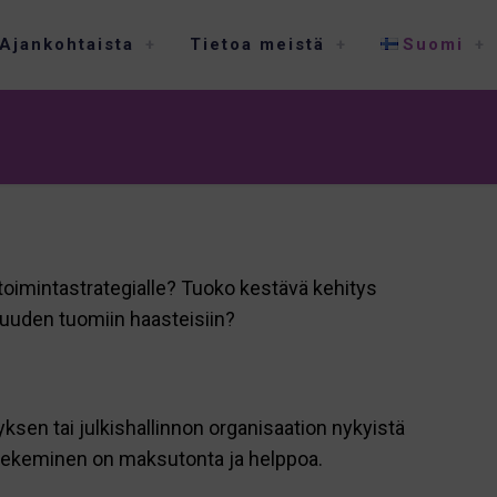
Ajankohtaista
Tietoa meistä
Suomi
etoimintastrategialle? Tuoko kestävä kehitys
isuuden tuomiin haasteisiin?
sen tai julkishallinnon organisaation nykyistä
n tekeminen on maksutonta ja helppoa.