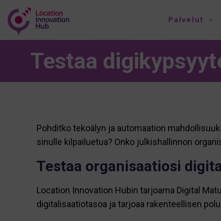
Palvelut
Testaa digikypsyyt
Pohditko tekoälyn ja automaation mahdollisuuksi
sinulle kilpailuetua? Onko julkishallinnon orga
Testaa organisaatiosi digit
Location Innovation Hubin tarjoama Digital Mat
digitalisaatiotasoa ja tarjoaa rakenteellisen p