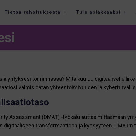
Tietoa rahoituksesta
Tule asiakkaaksi
esi
a yrityksesi toiminnassa? Mitä kuuluu digitaaliselle liik
nisaatiosi valmis datan yhteentoimivuuden ja kyberturvall
alisaatiotaso
urity Assessment (DMAT) -työkalu auttaa mittaamaan yrityk
olun digitaaliseen transformaatioon ja kypsyyteen. DMAT: