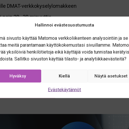
ulle DMAT-verkkokyselylomakkeen
ä noin 20–30 minuuttia.
Hallinnoi evästesuostumusta
portin organisaatiosi digitaalisesta kypsyydestä. Raportt
 myös, mikä on digitaalisuutesi taso verrattuna muihin v
mä sivusto käyttää Matomoa verkkoliikenteen analysointiin ja se
ttaa meitä parantamaan käyttökokemustasi sivuillamme. Matomo
tasi hyödyntämään saamianne suosituksia ja kehittämään t
rää yksilöiviä henkilötietoja eikä käyttäjiä voida tunnistaa kerätyi
ttaessa hakemaan palveluita myös muilta EDIH-verkoston 
edoista. Sallitko sivuston käyttää tilasto- ja analytiikkaevästeitä?
Hyväksy
Kiellä
Näytä asetukset
Evästekäytännöt
kierros 2 käynnissä