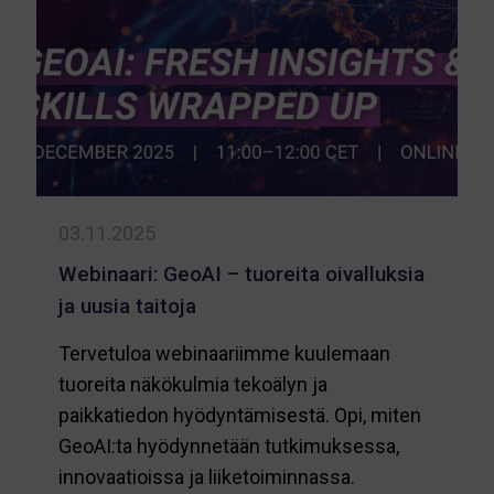
GeoAI
osaam
edist
03.11.2025
Webinaari: GeoAI – tuoreita oivalluksia
ja uusia taitoja
Tervetuloa webinaariimme kuulemaan
tuoreita näkökulmia tekoälyn ja
paikkatiedon hyödyntämisestä. Opi, miten
GeoAI:ta hyödynnetään tutkimuksessa,
innovaatioissa ja liiketoiminnassa.