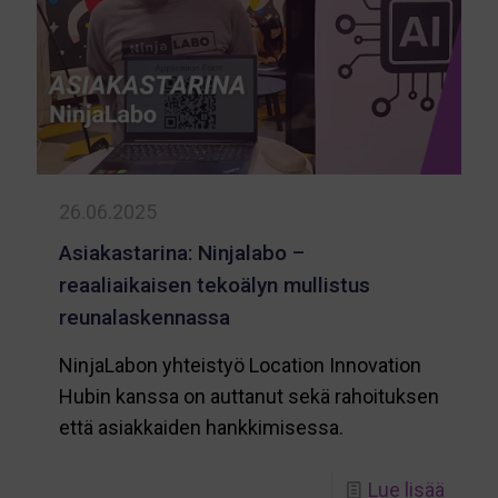
opas
auttaa
hahm
kokon
26.06.2025
Asiakastarina: Ninjalabo –
reaaliaikaisen tekoälyn mullistus
reunalaskennassa
NinjaLabon yhteistyö Location Innovation
Hubin kanssa on auttanut sekä rahoituksen
että asiakkaiden hankkimisessa.
-
Lue lisää