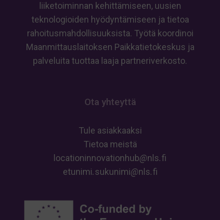
liiketoiminnan kehittämiseen, uusien
teknologioiden hyödyntämiseen ja tietoa
rahoitusmahdollisuuksista. Työtä koordinoi
Maanmittauslaitoksen Paikkatietokeskus ja
palveluita tuottaa laaja partneriverkosto.
Ota yhteyttä
Tule asiakkaaksi
Tietoa meistä
locationinnovationhub
@
nls
.
fi
etunimi
.
sukunimi
@
nls
.
fi