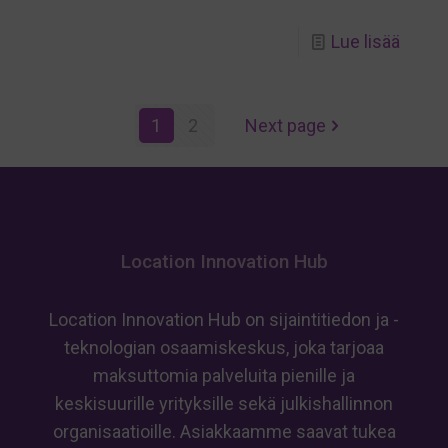
-
Lue lisää
Webin
Hyöd
1
2
Next page
sijain
ja
tekoä
voima
–
Location Innovation Hub
uusi
verkk
Location Innovation Hub on sijaintitiedon ja -
nyt
teknologian osaamiskeskus, joka tarjoaa
saatav
maksuttomia palveluita pienille ja
keskisuurille yrityksille sekä julkishallinnon
organisaatioille. Asiakkaamme saavat tukea