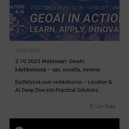
–
maks
verkk
15.09.2025
2.10.2025 Webinaari: GeoAI
käytännössä – opi, sovella, innovoi
Esittelyssä uusi verkkokurssi – Location &
AI: Deep Dive into Practical Solutions
-
Lue lisää
2.10.
Webin