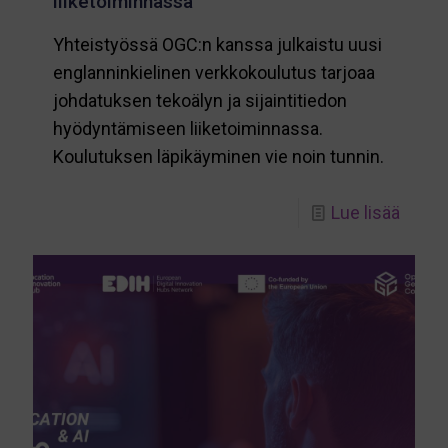
liiketoiminnassa
Yhteistyössä OGC:n kanssa julkaistu uusi
englanninkielinen verkkokoulutus tarjoaa
johdatuksen tekoälyn ja sijaintitiedon
hyödyntämiseen liiketoiminnassa.
Koulutuksen läpikäyminen vie noin tunnin.
-
Lue lisää
Uusi
verkk
Näin
yhdist
tekoä
ja
sijain