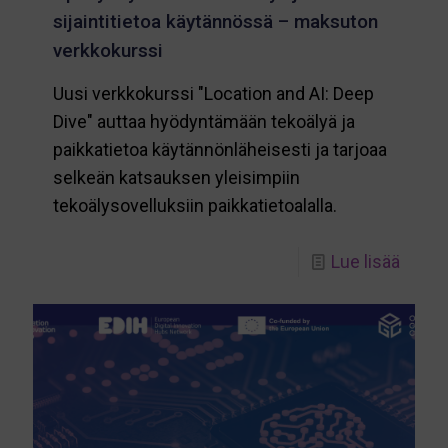
sijaintitietoa käytännössä – maksuton
verkkokurssi
Uusi verkkokurssi "Location and AI: Deep
Dive" auttaa hyödyntämään tekoälyä ja
paikkatietoa käytännönläheisesti ja tarjoaa
selkeän katsauksen yleisimpiin
tekoälysovelluksiin paikkatietoalalla.
-
Lue lisää
Opi
hyödy
tekoä
ja
sijaint
käytä