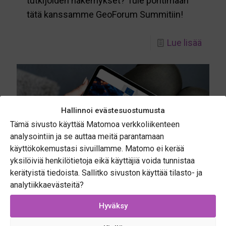
tutkijoiden näkemykset? Tule pohtimaan
tätä kanssamme GeoForum Summitiin!
-
Lue lisää
Locat
Innov
Hub
GeoF
Hallinnoi evästesuostumusta
Summi
Tämä sivusto käyttää Matomoa verkkoliikenteen
2025
analysointiin ja se auttaa meitä parantamaan
käyttökokemustasi sivuillamme. Matomo ei kerää
yksilöiviä henkilötietoja eikä käyttäjiä voida tunnistaa
kerätyistä tiedoista. Sallitko sivuston käyttää tilasto- ja
analytiikkaevästeitä?
Hyväksy
09.07.2025