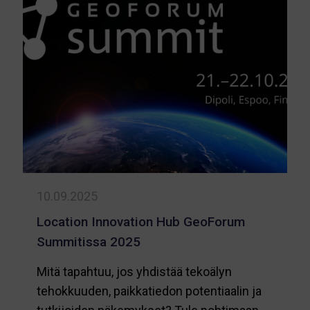
GeoAI
käytä
–
opi,
sovell
innovo
10.09.2025
Location Innovation Hub GeoForum
Summitissa 2025
Mitä tapahtuu, jos yhdistää tekoälyn
tehokkuuden, paikkatiedon potentiaalin ja