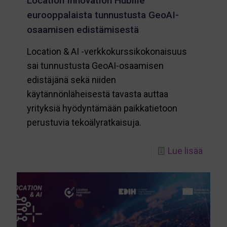
Location Innovation Hubille
eurooppalaista tunnustusta GeoAI-
osaamisen edistämisestä
Location & AI -verkkokurssikokonaisuus
sai tunnustusta GeoAI-osaamisen
edistäjänä sekä niiden
käytännönläheisestä tavasta auttaa
yrityksiä hyödyntämään paikkatietoon
perustuvia tekoälyratkaisuja.
-
Lue lisää
Locat
Innov
Hubill
euroo
tunnu