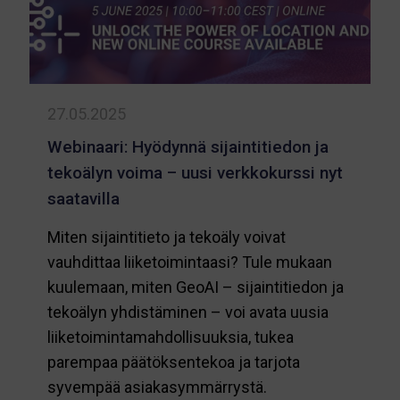
liike
27.05.2025
Webinaari: Hyödynnä sijaintitiedon ja
tekoälyn voima – uusi verkkokurssi nyt
saatavilla
Miten sijaintitieto ja tekoäly voivat
vauhdittaa liiketoimintaasi? Tule mukaan
kuulemaan, miten GeoAI – sijaintitiedon ja
tekoälyn yhdistäminen – voi avata uusia
liiketoimintamahdollisuuksia, tukea
parempaa päätöksentekoa ja tarjota
syvempää asiakasymmärrystä.