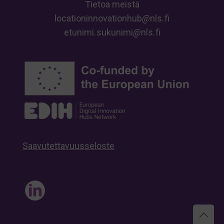
Tietoa meistä
locationinnovationhub
@
nls
.
fi
etunimi
.
sukunimi
@
nls
.
fi
Saavutettavuusseloste