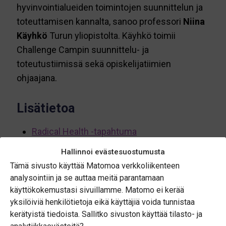
hyvinvointialueiden toimintojen suunnittelun ja
toteuttamisen kannalta, sanoo professori
Niina
Käyhkö
Turun yliopistolta. Käyhkö toimii
Challenge Campin suunnittelu- ja
toteutustiimissä sekä opiskelijatiimien
ohjaajana.
Lisätietoa
Radical Health -tapahtuma
Geospatial Challenge Camp
Hallinnoi evästesuostumusta
Tämä sivusto käyttää Matomoa verkkoliikenteen
analysointiin ja se auttaa meitä parantamaan
käyttökokemustasi sivuillamme. Matomo ei kerää
Jaa
yksilöiviä henkilötietoja eikä käyttäjiä voida tunnistaa
kerätyistä tiedoista. Sallitko sivuston käyttää tilasto- ja