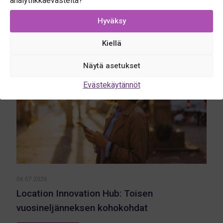
analytiikkaevästeitä?
Related posts
Hyväksy
Kiellä
Näytä asetukset
Evästekäytännöt
06.07.2026
Location Innovation Hub: Toisen
vuosineljänneksen kohokohdat