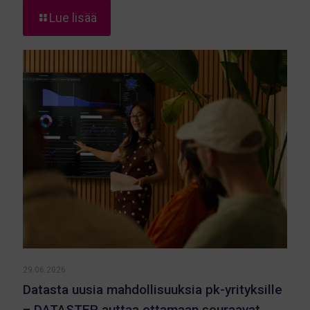
-
Lue lisää
Location
Innovation
Hub:
Toisen
vuosineljänneksen
kohokohdat
29.06.2026
Datasta uusia mahdollisuuksia pk-yrityksille
– DATASTEP auttaa ottamaan seuraavat