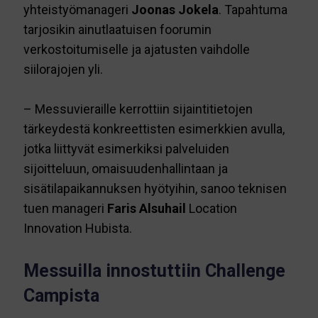
yhteistyömanageri
Joonas Jokela
. Tapahtuma
tarjosikin ainutlaatuisen foorumin
verkostoitumiselle ja ajatusten vaihdolle
siilorajojen yli.
–
Messuvieraille kerrottiin sijaintitietojen
tärkeydestä konkreettisten esimerkkien avulla,
jotka liittyvät esimerkiksi palveluiden
sijoitteluun, omaisuudenhallintaan ja
sisätilapaikannuksen hyötyihin, sanoo teknisen
tuen manageri
Faris Alsuhail
Location
Innovation Hubista.
Messuilla innostuttiin Challenge
Campista