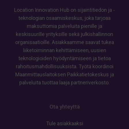
edistämisestä
Location Innovation Hub on sijaintitiedon ja -
teknologian osaamiskeskus, joka tarjoaa
maksuttomia palveluita pienille ja
keskisuurille yrityksille sekä julkishallinnon
organisaatioille. Asiakkaamme saavat tukea
liiketoiminnan kehittämiseen, uusien
teknologioiden hyödyntämiseen ja tietoa
rahoitusmahdollisuuksista. Työtä koordinoi
Maanmittauslaitoksen Paikkatietokeskus ja
palveluita tuottaa laaja partneriverkosto.
Ota yhteyttä
Tule asiakkaaksi