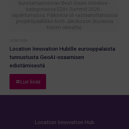
kunniamainninnan Best Green Initiative -
kategoriassa EDIH Summit 2026 -
tapahtumassa. Palkintoa oli vastaanottamassa
projektipäällikkö Antti Jakobsson (kuvassa
toinen oikealta).
10.06.2026
Location Innovation Hubille eurooppalaista
tunnustusta GeoAI-osaamisen
edistämisestä
-
Lue lisää
Location
Innovation
Hubille
eurooppalaista
tunnustusta
GeoAI-
Location Innovation Hub
osaamisen