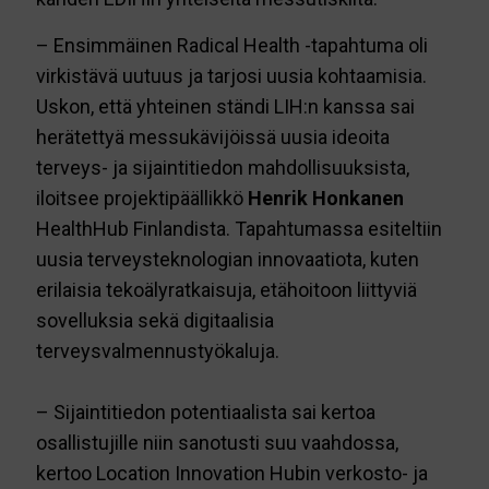
–
Ensimmäinen Radical Health -tapahtuma oli
virkistävä uutuus ja tarjosi uusia kohtaamisia.
Uskon, että yhteinen ständi LIH:n kanssa sai
herätettyä messukävijöissä uusia ideoita
terveys- ja sijaintitiedon mahdollisuuksista,
iloitsee projektipäällikkö
Henrik Honkanen
HealthHub Finlandista. Tapahtumassa esiteltiin
uusia terveysteknologian innovaatiota, kuten
erilaisia tekoälyratkaisuja, etähoitoon liittyviä
sovelluksia sekä digitaalisia
terveysvalmennustyökaluja.
–
Sijaintitiedon potentiaalista sai kertoa
osallistujille niin sanotusti suu vaahdossa,
kertoo Location Innovation Hubin verkosto- ja