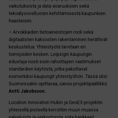
vaikutuksista ja data-avaruuksien sekä
tekoälysovellusten kehittämisestä kaupunkien
haasteisiin.
– Arvokkaiden tietoaineistojen rooli sekä
digitaalisten kaksosten rakentaminen herättivät
keskustelua. Yhteistyötä tarvitaan eri
toimijoiden kesken. Leipzigin kaupungin
edustaja nosti esiin rahoittajien vaatimukset
standardien käytöstä, jotka pakottavat
esimerkiksi kaupungit yhteistyöhön. Tässä olisi
Suomessakin opittavaa, sanoo projektipäällikkö
Antti Jakobsson.
Location Innovation Hubin ja GeoE3-projektin
yhteisellä pisteellä kerrottiin muun muassa
palveluista ja verkostoista, joita hankkeet