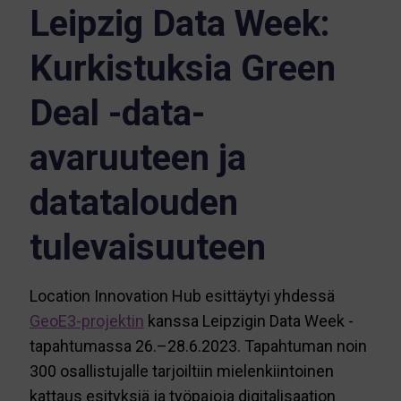
Leipzig
Data Week
:
Kurkistuksia Green
D
eal
-data-
avaruuteen
ja
datatalouden
tulevaisuuteen
Location
Innovation
Hub
esittäytyi yhdessä
GeoE3-projektin
kanssa Leipzigin
Data Week
-
tapahtumassa
26.–28.6
.2023.
Tapahtuman noin
300 osallistujalle tarjoiltiin mielenkiintoinen
kattaus esityksiä ja työpajoja digitalisaation