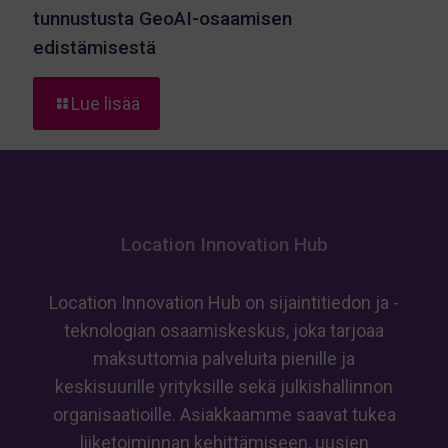
tunnustusta GeoAI-osaamisen
edistämisestä
-
Lue lisää
Location
Innovation
Hubille
eurooppalaista
tunnustusta
GeoAI-
Location Innovation Hub
osaamisen
edistämisestä
Location Innovation Hub on sijaintitiedon ja -
teknologian osaamiskeskus, joka tarjoaa
maksuttomia palveluita pienille ja
keskisuurille yrityksille sekä julkishallinnon
organisaatioille. Asiakkaamme saavat tukea
liiketoiminnan kehittämiseen, uusien