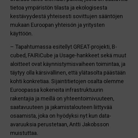
tietoa ympäristön tilasta ja ekologisesta
kestävyydestä yhteisesti sovittujen sääntöjen
mukaan Euroopan yhteisön ja yritysten
käyttöön.
– Tapahtumassa esitellyt GREAT-projekti, B-
cubed, FAIRiCube ja Usage-hankkeet sekä muut
aloitteet ovat käynnistymisvaiheen toimintaa, ja
täytyy olla kärsivällinen, että ylätasolta päästään
kohti konkretiaa. Sijaintitietojen osalta olemme
Euroopassa kokeneita infrastruktuurin
rakentajia ja meillä on yhteentoimivuuteen,
saatavuuteen ja jakamistalouteen liittyvää
osaamista, joka on hyödyksi nyt kun data-
avaruuksia perustetaan, Antti Jakobsson
muistuttaa.