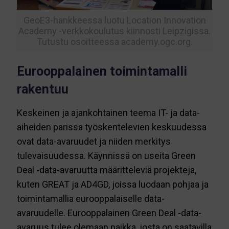
GeoE3-hankkeessa luotu Location Innovation
Academy -verkkokoulutus kiinnosti Leipzigissa.
Tutustu osoitteessa academy.ogc.org.
Eurooppalainen toimintamalli
rakentuu
Keskeinen ja ajankohtainen teema IT- ja data-
aiheiden parissa työskentelevien keskuudessa
ovat data-avaruudet ja niiden merkitys
tulevaisuudessa. Käynnissä on useita Green
Deal -data-avaruutta määritteleviä projekteja,
kuten GREAT ja AD4GD, joissa luodaan pohjaa ja
toimintamallia eurooppalaiselle data-
avaruudelle. Eurooppalainen Green Deal -data-
avaruus tulee olemaan paikka, josta on saatavilla