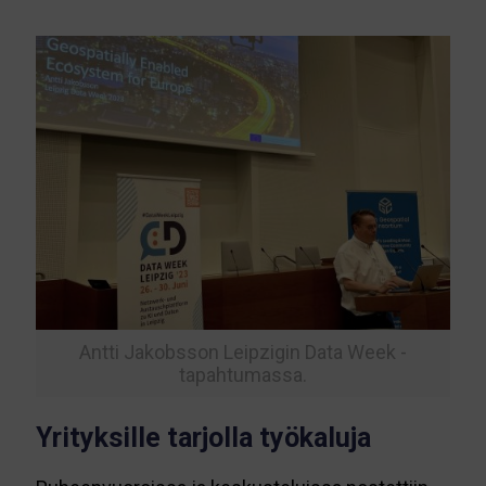
Antti Jakobsson Leipzigin Data Week -
tapahtumassa.
Yrityksille tarjolla työkaluja