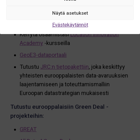
Jakobsson kannustaa.
Näytä asetukset
Linkit ja lisätietoa
Evästekäytännöt
Kerrytä osaamistasi
Location Innovation
Academy
-kursseilla
GeoE3-dataportaali
Tutustu
JRC:n tietopakettiin
, joka keskittyy
yhteisten eurooppalaisten data-avaruuksien
laajentamiseen ja toteuttamismalliin
Euroopan datastrategian mukaisesti
Tutustu eurooppalaisiin Green Deal -
projekteihin:
GREAT