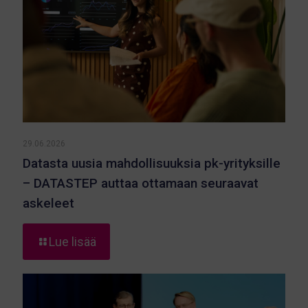
29.06.2026
Datasta uusia mahdollisuuksia pk-yrityksille
– DATASTEP auttaa ottamaan seuraavat
askeleet
-
Lue lisää
Datasta
uusia
mahdollisuuksia
pk-