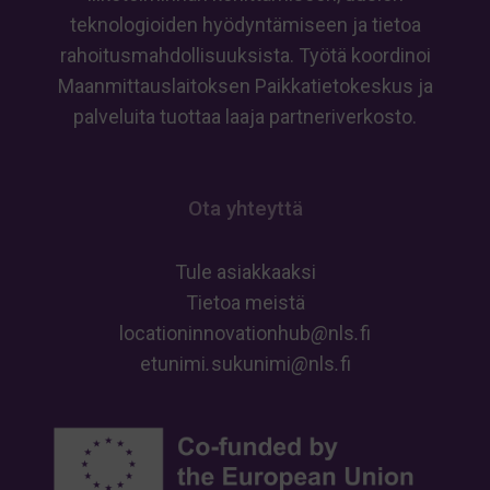
teknologioiden hyödyntämiseen ja tietoa
rahoitusmahdollisuuksista. Työtä koordinoi
Maanmittauslaitoksen Paikkatietokeskus ja
palveluita tuottaa laaja partneriverkosto.
Ota yhteyttä
Tule asiakkaaksi
Tietoa meistä
locationinnovationhub
@
nls
.
fi
etunimi
.
sukunimi
@
nls
.
fi