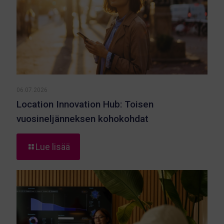
06.07.2026
Location Innovation Hub: Toisen
vuosineljänneksen kohokohdat
-
Lue lisää
Location
Innovation
Hub:
Toisen
vuosineljänneksen
kohokohdat