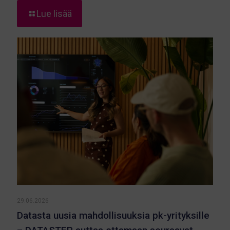
-
Lue lisää
Location
Innovation
Hub:
Toisen
vuosineljänneksen
kohokohdat
29.06.2026
Datasta uusia mahdollisuuksia pk-yrityksille