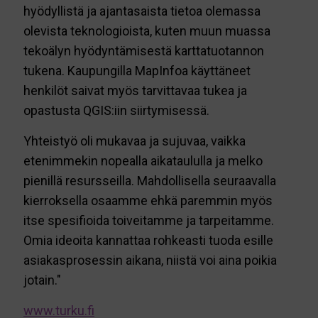
hyödyllistä ja ajantasaista tietoa olemassa
olevista teknologioista, kuten muun muassa
tekoälyn hyödyntämisestä karttatuotannon
tukena. Kaupungilla MapInfoa käyttäneet
henkilöt saivat myös tarvittavaa tukea ja
opastusta QGIS:iin siirtymisessä.
Yhteistyö oli mukavaa ja sujuvaa, vaikka
etenimmekin nopealla aikataululla ja melko
pienillä resursseilla. Mahdollisella seuraavalla
kierroksella osaamme ehkä paremmin myös
itse spesifioida toiveitamme ja tarpeitamme.
Omia ideoita kannattaa rohkeasti tuoda esille
asiakasprosessin aikana, niistä voi aina poikia
jotain."
www.turku.fi