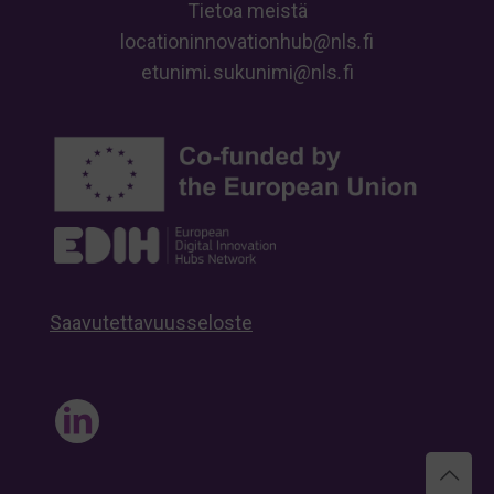
Tietoa meistä
locationinnovationhub
@
nls
.
fi
etunimi
.
sukunimi
@
nls
.
fi
Saavutettavuusseloste