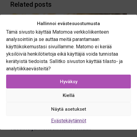
Related posts
Hallinnoi evästesuostumusta
Tämä sivusto käyttää Matomoa verkkoliikenteen
analysointiin ja se auttaa meitä parantamaan
käyttökokemustasi sivuillamme. Matomo ei kerää
yksilöiviä henkilötietoja eikä käyttäjiä voida tunnistaa
kerätyistä tiedoista. Sallitko sivuston käyttää tilasto- ja
analytiikkaevästeitä?
Hyväksy
Kiellä
Näytä asetukset
06.07.2026
Location Innovation Hub: Toisen
Evästekäytännöt
vuosineljänneksen kohokohdat