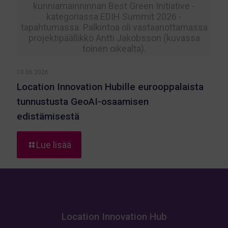
kunniamainninnan Best Green Initiative -
kategoriassa EDIH Summit 2026 -
tapahtumassa. Palkintoa oli vastaanottamassa
projektipäällikkö Antti Jakobsson (kuvassa
toinen oikealta).
10.06.2026
Location Innovation Hubille eurooppalaista
tunnustusta GeoAI-osaamisen
edistämisestä
-
Lue lisää
Location
Innovation
Hubille
eurooppalaista
tunnustusta
GeoAI-
Location Innovation Hub
osaamisen