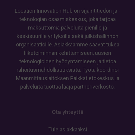
edistämisestä
Location Innovation Hub on sijaintitiedon ja -
teknologian osaamiskeskus, joka tarjoaa
maksuttomia palveluita pienille ja
keskisuurille yrityksille sekä julkishallinnon
organisaatioille. Asiakkaamme saavat tukea
liiketoiminnan kehittämiseen, uusien
teknologioiden hyödyntämiseen ja tietoa
rahoitusmahdollisuuksista. Työtä koordinoi
Maanmittauslaitoksen Paikkatietokeskus ja
palveluita tuottaa laaja partneriverkosto.
Ota yhteyttä
Tule asiakkaaksi