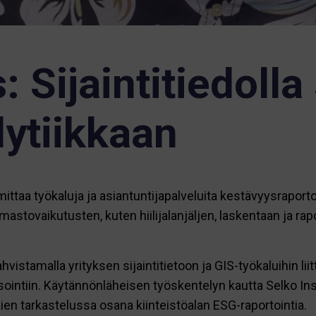
: Sijaintitiedolla
ytiikkaan
ttaa työkaluja ja asiantuntijapalveluita kestävyysraportoint
ilmastovaikutusten, kuten hiilijalanjäljen, laskentaan ja r
hvistamalla yrityksen sijaintitietoon ja GIS-työkaluihin li
intiin. Käytännönläheisen työskentelyn kautta Selko Insi
ien tarkastelussa osana kiinteistöalan ESG-raportointia.