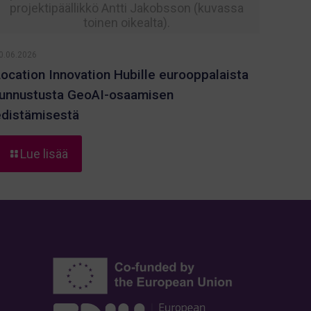
projektipäällikkö Antti Jakobsson (kuvassa
toinen oikealta).
0.06.2026
Location Innovation Hubille eurooppalaista
tunnustusta GeoAI-osaamisen
edistämisestä
-
Lue lisää
Location
Innovation
Hubille
eurooppalaista
tunnustusta
GeoAI-
osaamisen
edistämisestä