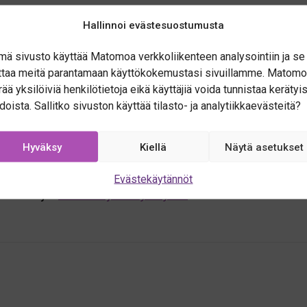
Hallinnoi evästesuostumusta
liittyvistä kartta-aineistoista. Location Innovation Hubi
mä sivusto käyttää Matomoa verkkoliikenteen analysointiin ja se
dataa sekä julkisia datalähteitä, joita voimme hyödyntää 
ttaa meitä parantamaan käyttökokemustasi sivuillamme. Matomo
rää yksilöiviä henkilötietoja eikä käyttäjiä voida tunnistaa kerätyi
tieto ja avoin data voidaan yhdistää osaksi ilmastoraport
edoista. Sallitko sivuston käyttää tilasto- ja analytiikkaevästeitä?
Hyväksy
Kiellä
Näytä asetukset
iittyviä työkaluja tehokkaammin omassa liiketoiminnassasi?
Evästekäytännöt
 ratkaisuja.
Lue lisää ja ota yhteyttä.