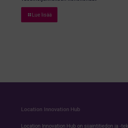
-
Lue lisää
Location
Innovation
Hub:
Toisen
vuosineljänneksen
kohokohdat
Location Innovation Hub
Location Innovation Hub on sijaintitiedon ja -te