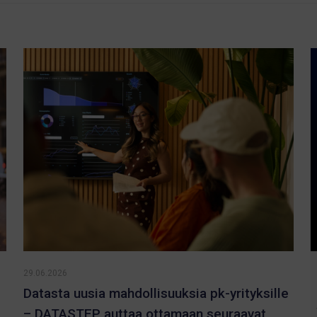
29.06.2026
Datasta uusia mahdollisuuksia pk-yrityksille
– DATASTEP auttaa ottamaan seuraavat