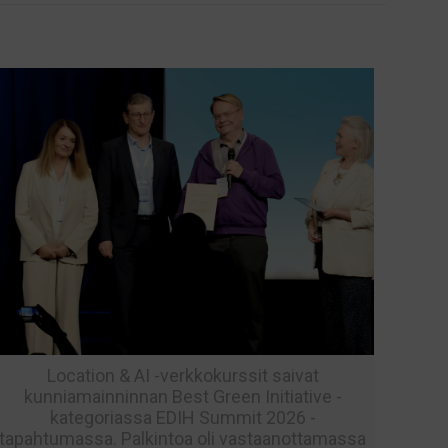
Location & AI -verkkokurssit saivat
kunniamainninnan Best Green Initiative -
kategoriassa EDIH Summit 2026 -
tapahtumassa. Palkintoa oli vastaanottamassa