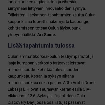
innolla uusien digitaalisten ja vihreään
siirtymään liittyvien innovaatioiden syntyä.
Tällaisten Hackathon-tapahtumien kautta Oulun
kaupunki saa tuoretta näkemystä kaupungin
kehittämiseen toteaa Oulun älykaupunki
yhteyspäällikkö
Ari Saine.
Lisää tapahtumia tulossa
Oulun ammattikorkeakoulun testiympäristöt ja
laaja kumppaniverkosto tarjoavat loistavat
mahdollisuudet kehittää tulevaisuuden
kaupunkeja. Kesän ja syksyn aikana
mahdollisuuksia onkin paljon. ADL (Arctic Drone
Labs) ja LIH ovat seuraavan kerran esillä OIA-
olkkarissa 12.6. Syksyllä järjestetään Oulu
Discovery Day, jossa osallistujat pääsevät