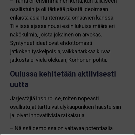
– Tämä oli ensimmäinen kerta, kun tällaiseen
osallistuin ja oli tärkeää päästä ideoimaan
erilaista asiantuntemusta omaavien kanssa.
Tiiviissä ajassa nousi esiin lukuisa määrä eri
näkökulmia, joista jokainen on arvokas.
Syntyneet ideat ovat ehdottomasti
jatkokehityskelpoisia, vaikka tarkkaa kuvaa
jatkosta ei vielä olekaan, Korhonen pohtii.
Oulussa kehitetään aktiivisesti
uutta
Järjestäjiä inspiroi se, miten nopeasti
osallistujat tarttuivat älykaupunkien haasteisiin
ja loivat innovatiivisia ratkaisuja.
– Näissä demoissa on valtavaa potentiaalia