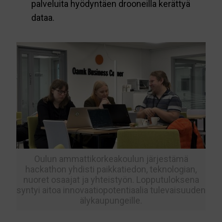
palveluita hyödyntäen drooneilla kerättyä
dataa.
Oulun ammattikorkeakoulun järjestämä
hackathon yhdisti paikkatiedon, teknologian,
nuoret osaajat ja yhteistyön. Lopputuloksena
syntyi aitoa innovaatiopotentiaalia tulevaisuuden
älykaupungeille.