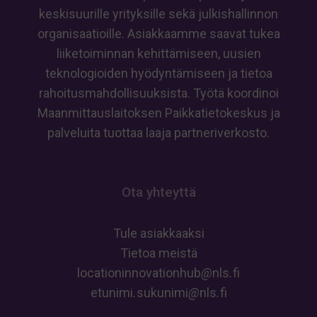
keskisuurille yrityksille sekä julkishallinnon
organisaatioille. Asiakkaamme saavat tukea
liiketoiminnan kehittämiseen, uusien
teknologioiden hyödyntämiseen ja tietoa
rahoitusmahdollisuuksista. Työtä koordinoi
Maanmittauslaitoksen Paikkatietokeskus ja
palveluita tuottaa laaja partneriverkosto.
Ota yhteyttä
Tule asiakkaaksi
Tietoa meistä
locationinnovationhub
@
nls
.
fi
etunimi
.
sukunimi
@
nls
.
fi