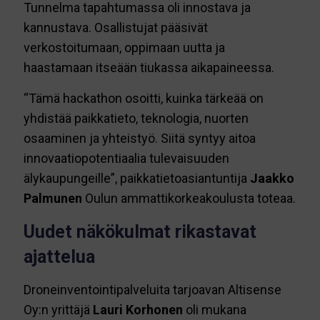
Tunnelma tapahtumassa oli innostava ja
kannustava. Osallistujat pääsivät
verkostoitumaan, oppimaan uutta ja
haastamaan itseään tiukassa aikapaineessa.
“Tämä hackathon osoitti, kuinka tärkeää on
yhdistää paikkatieto, teknologia, nuorten
osaaminen ja yhteistyö. Siitä syntyy aitoa
innovaatiopotentiaalia tulevaisuuden
älykaupungeille”, paikkatietoasiantuntija
Jaakko
Palmunen
Oulun ammattikorkeakoulusta toteaa.
Uudet näkökulmat rikastavat
ajattelua
Droneinventointipalveluita tarjoavan Altisense
Oy:n yrittäjä
Lauri Korhonen
oli mukana