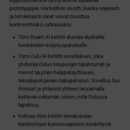
lopputuotoksina syntyi kolme lupaavaa
prototyyppiä. Hackathon osoitti, kuinka nopeasti
ja tehokkaasti ideat voivat muuttua
konkreettisiksi ratkaisuiksi:
Tiimi Roam AI kehitti alustaa älykkäille
henkilöiden kuljetuspalveluille.
Tiimi Oulu AI kehitti sovelluksen, joka
yhdistää Oulun kaupungin tapahtumat ja
menot tarjoten helppokäyttöisen,
tekoälypohjaisen hakupalvelun. Sovellus tuo
ihmiset ja yhteisöt yhteen tarjoamalla
kattavan näkymän siihen, mitä Oulussa
tapahtuu.
Kolmas tiimi kehitti ennakoivaan
kiinteistöjen kunnossapitoon keskittyviä