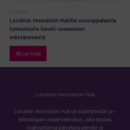
10.06.2026
Location Innovation Hubille eurooppalaista
tunnustusta GeoAI-osaamisen
edistämisestä
-
Lue lisää
Location
Innovation
Hubille
eurooppalaista
tunnustusta
GeoAI-
Location Innovation Hub
osaamisen
edistämisestä
Location Innovation Hub on sijaintitiedon ja -
teknologian osaamiskeskus, joka tarjoaa
maksuttomia palveluita pienille ja