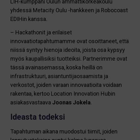
LIH-kumppani Oulun ammattikorkeakoulu
yhdessä Metacity Oulu -hankkeen ja Robocoast
EDIHin kanssa.
– Hackathonit ja erilaiset
innovaatiotapahtumamme ovat osoittaneet, että
niissä syntyy hienoja ideoita, joista osa kypsyy
myös kaupallisiksi tuotteiksi. Partnerimme ovat
tässä avainasemassa, koska heillä on
infrastruktuuri, asiantuntijaosaamista ja
verkostot, joiden varaan innovaatioita voidaan
rakentaa, kertoo Location Innovation Hubin
asiakasvastaava
Joonas Jokela
.
Ideasta todeksi
Tapahtuman aikana muodostui tiimit, joiden