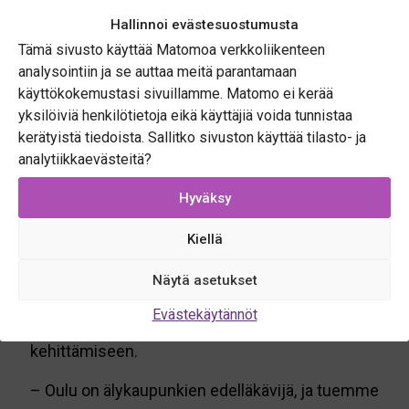
tulevaisuuden kaupungeille, sillä ne yhdistävät
Hallinnoi evästesuostumusta
luovasti tekoälyä, data-analytiikkaa ja älykästä
Tämä sivusto käyttää Matomoa verkkoliikenteen
infrastruktuuria. Ratkaisujen laatu oli
analysointiin ja se auttaa meitä parantamaan
erinomainen, ja erityisesti tiimien kyky
käyttökokemustasi sivuillamme. Matomo ei kerää
hyödyntää paikkatietoa ja teknologiaa oli
yksilöiviä henkilötietoja eikä käyttäjiä voida tunnistaa
vaikuttavaa, Palmunen sanoo.
kerätyistä tiedoista. Sallitko sivuston käyttää tilasto- ja
analytiikkaevästeitä?
Oulun seudun ja Oulun Innovaatioallianssin
vahvuuksia ovat muun muassa
Hyväksy
konnektiviteettiosaaminen (6G), huippuluokan
Kiellä
drone-infrastruktuuri, edistyksellinen
paikkatieto-osaaminen ja dynaaminen
Näytä asetukset
innovaatioekosysteemi, jotka luovat
Evästekäytännöt
ainutlaatuisen alustan älykaupunkiratkaisujen
kehittämiseen.
– Oulu on älykaupunkien edelläkävijä, ja tuemme