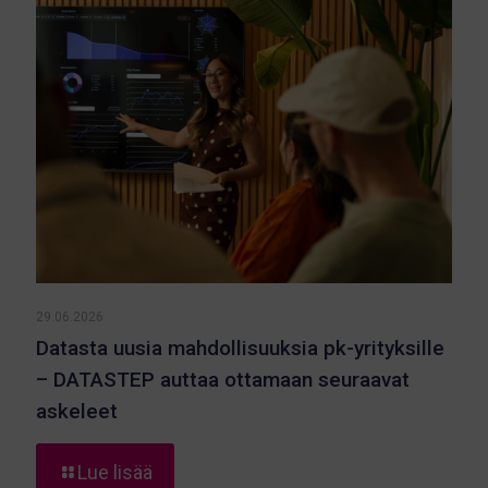
Toisen
vuosineljänneksen
kohokohdat
29.06.2026
Datasta uusia mahdollisuuksia pk-yrityksille
– DATASTEP auttaa ottamaan seuraavat
askeleet
-
Lue lisää