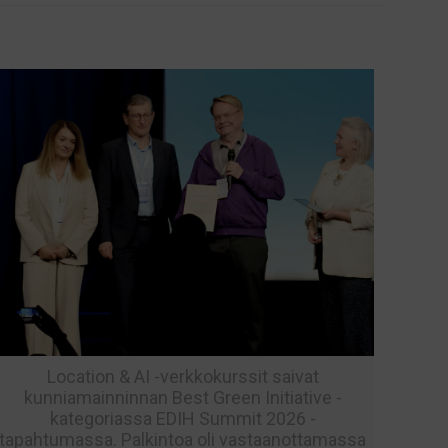
Location & AI -verkkokurssit saivat
kunniamainninnan Best Green Initiative -
kategoriassa EDIH Summit 2026 -
tapahtumassa. Palkintoa oli vastaanottamassa