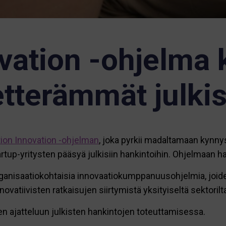
vation -ohjelma 
etterämmät julki
ion Innovation -ohjelman
, joka pyrkii madaltamaan kynnys
tartup-yritysten pääsyä julkisiin hankintoihin. Ohjelmaan
nisaatiokohtaisia innovaatiokumppanuusohjelmia, joiden 
vatiivisten ratkaisujen siirtymistä yksityiseltä sektorilta 
seen ajatteluun julkisten hankintojen toteuttamisessa.