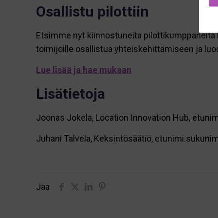
Osallistu pilottiin
Etsimme nyt kiinnostuneita pilottikumppaneita 
toimijoille osallistua yhteiskehittämiseen ja luo
Lue lisää ja hae mukaan
Lisätietoja
Joonas Jokela, Location Innovation Hub, etuni
Juhani Talvela, Keksintösäätiö, etunimi.sukuni
Jaa