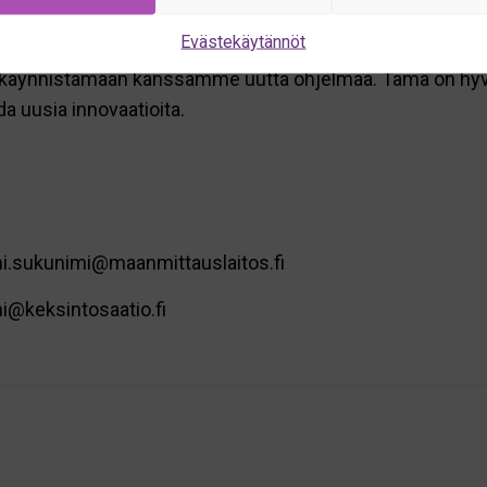
Evästekäytännöt
käynnistämään kanssamme uutta ohjelmaa. Tämä on hyvä til
da uusia innovaatioita.
mi.sukunimi@maanmittauslaitos.fi
mi@keksintosaatio.fi