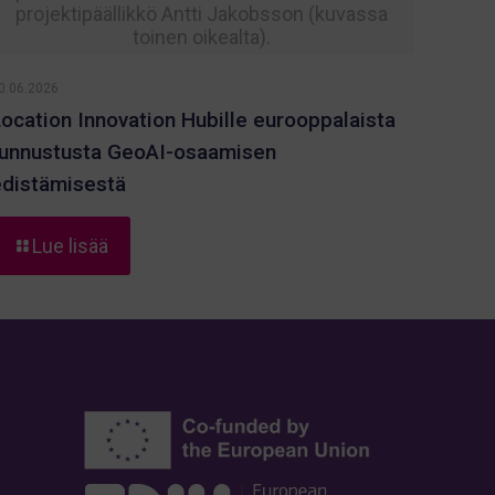
projektipäällikkö Antti Jakobsson (kuvassa
toinen oikealta).
0.06.2026
Location Innovation Hubille eurooppalaista
tunnustusta GeoAI-osaamisen
edistämisestä
-
Lue lisää
Location
Innovation
Hubille
eurooppalaista
tunnustusta
GeoAI-
osaamisen
edistämisestä