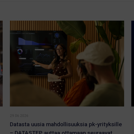
29.06.2026
Datasta uusia mahdollisuuksia pk-yrityksille
– DATASTEP auttaa ottamaan seuraavat