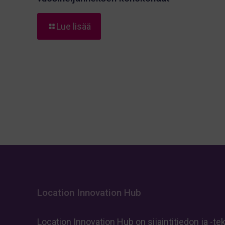
-
Lue lisää
Location
Innovation
Hub:
Toisen
vuosineljänneksen
kohokohdat
Location Innovation Hub
Location Innovation Hub on sijaintitiedon ja -te