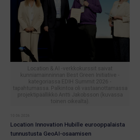
Location & AI -verkkokurssit saivat
kunniamainninnan Best Green Initiative -
kategoriassa EDIH Summit 2026 -
tapahtumassa. Palkintoa oli vastaanottamassa
projektipäällikkö Antti Jakobsson (kuvassa
toinen oikealta).
10.06.2026
Location Innovation Hubille eurooppalaista
tunnustusta GeoAI-osaamisen