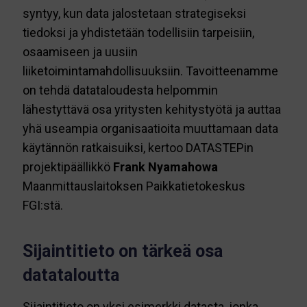
syntyy, kun data jalostetaan strategiseksi
tiedoksi ja yhdistetään todellisiin tarpeisiin,
osaamiseen ja uusiin
liiketoimintamahdollisuuksiin. Tavoitteenamme
on tehdä datataloudesta helpommin
lähestyttävä osa yritysten kehitystyötä ja auttaa
yhä useampia organisaatioita muuttamaan data
käytännön ratkaisuiksi, kertoo DATASTEPin
projektipäällikkö
Frank Nyamahowa
Maanmittauslaitoksen Paikkatietokeskus
FGI:stä.
Sijaintitieto on tärkeä osa
datataloutta
Sijaintitieto on yksi esimerkki datasta, jonka