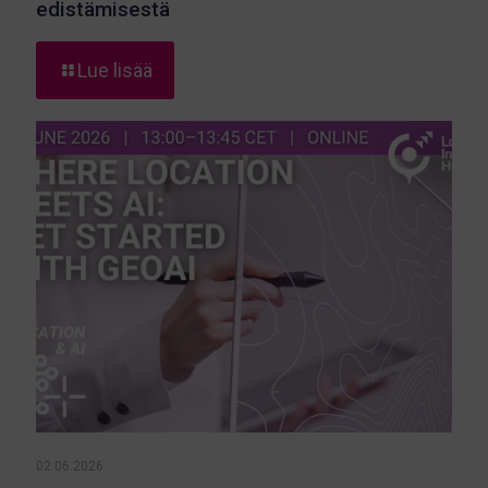
edistämisestä
-
Lue lisää
Location
Innovation
Hubille
eurooppalaista
tunnustusta
GeoAI-
osaamisen
edistämisestä
02.06.2026