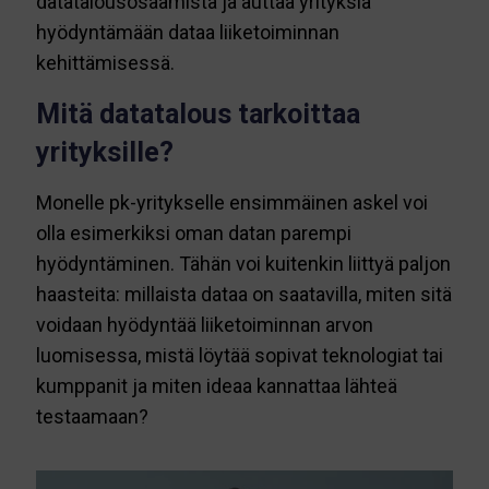
datatalousosaamista ja auttaa yrityksiä
hyödyntämään dataa liiketoiminnan
kehittämisessä.
Mitä datatalous tarkoittaa
yrityksille?
Monelle pk-yritykselle ensimmäinen askel voi
olla esimerkiksi oman datan parempi
hyödyntäminen. Tähän voi kuitenkin liittyä paljon
haasteita: millaista dataa on saatavilla, miten sitä
voidaan hyödyntää liiketoiminnan arvon
luomisessa, mistä löytää sopivat teknologiat tai
kumppanit ja miten ideaa kannattaa lähteä
testaamaan?