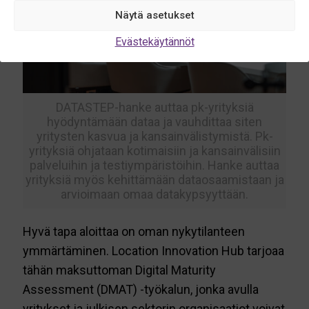
Näytä asetukset
Evästekäytännöt
DATASTEP-hanke auttaa pk-yrityksiä
hyödyntämään dataa ja vauhdittaa siten
yritysten kasvua ja kansainvälistymistä. Pk-
yrityksiä ohjataan kotimaisiin ja kansainvälisiin
palveluihin ja testiympäristöihin. Hanke auttaa
yrityksiä myös kehittämään dataosaamistaan ja
arvioimaan omaa datakypsyyttään.
Hyvä tapa aloittaa on oman nykytilanteen
ymmärtäminen. Location Innovation Hub tarjoaa
tähän maksuttoman Digital Maturity
Assessment (DMAT) -työkalun, jonka avulla
yritykset ja julkisen sektorin organisaatiot voivat