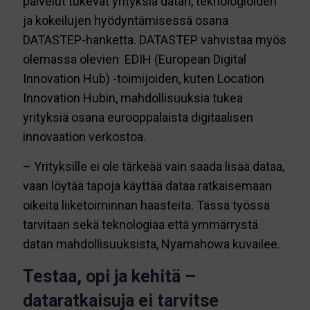
palvelut tukevat yrityksiä datan, teknologioiden
ja kokeilujen hyödyntämisessä osana
DATASTEP-hanketta. DATASTEP vahvistaa myös
olemassa olevien EDIH (European Digital
Innovation Hub) -toimijoiden, kuten Location
Innovation Hubin, mahdollisuuksia tukea
yrityksiä osana eurooppalaista digitaalisen
innovaation verkostoa.
– Yrityksille ei ole tärkeää vain saada lisää dataa,
vaan löytää tapoja käyttää dataa ratkaisemaan
oikeita liiketoiminnan haasteita. Tässä työssä
tarvitaan sekä teknologiaa että ymmärrystä
datan mahdollisuuksista, Nyamahowa kuvailee.
Testaa, opi ja kehitä –
dataratkaisuja ei tarvitse