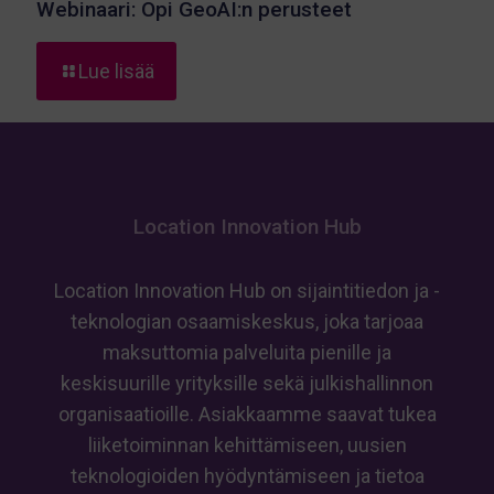
Webinaari: Opi GeoAI:n perusteet
-
Lue lisää
Webinaari:
Opi
GeoAI:n
perusteet
Location Innovation Hub
Location Innovation Hub on sijaintitiedon ja -
teknologian osaamiskeskus, joka tarjoaa
maksuttomia palveluita pienille ja
keskisuurille yrityksille sekä julkishallinnon
organisaatioille. Asiakkaamme saavat tukea
liiketoiminnan kehittämiseen, uusien
teknologioiden hyödyntämiseen ja tietoa