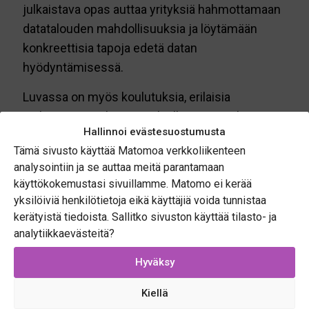
julkaistava opas auttaa yrityksiä hahmottamaan
datatalouden mahdollisuuksia ja löytämään
konkreettisia tapoja edetä datan
hyödyntämisessä.
Luvassa on myös koulutuksia, erilaisia
webinaareja sekä ensi talvelle suunniteltu
Hallinnoi evästesuostumusta
tapahtuma, jossa yritykset, asiantuntijat ja
Tämä sivusto käyttää Matomoa verkkoliikenteen
datatalouden toimijat pääsevät kohtaamaan,
analysointiin ja se auttaa meitä parantamaan
jakamaan kokemuksia ja löytämään uusia
käyttökokemustasi sivuillamme. Matomo ei kerää
yhteistyömahdollisuuksia.
yksilöiviä henkilötietoja eikä käyttäjiä voida tunnistaa
kerätyistä tiedoista. Sallitko sivuston käyttää tilasto- ja
analytiikkaevästeitä?
Hyväksy
Kiellä