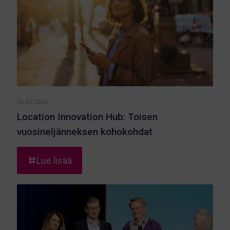
06.07.2026
Location Innovation Hub: Toisen
vuosineljänneksen kohokohdat
-
Lue lisää
Location
Innovation
Hub:
Toisen
vuosineljänneksen
kohokohdat