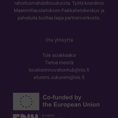
rahoitusmahdollisuuksista. Työtä koordinoi
Maanmittauslaitoksen Paikkatietokeskus ja
palveluita tuottaa laaja partneriverkosto.
Ota yhteyttä
Tule asiakkaaksi
Tietoa meistä
locationinnovationhub
@
nls
.
fi
etunimi
.
sukunimi
@
nls
.
fi