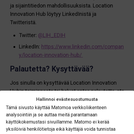
ja sijaintitiedon mahdollisuuksista. Location
Innovation Hub löytyy LinkedInistä ja
Twitteristä.
Twitter:
@LIH_EDIH
LinkedIn:
https://www.linkedin.com/compan
y/location-innovation-hub/
Palautetta? Kysyttävää?
Jos sinulla on kysyttävää Location Innovation
Hubin toiminnasta tai haluat antaa palautetta, ota
meihin yhteyttä! Katso yhteystiedot
Tietoa
Hallinnoi evästesuostumusta
Tämä sivusto käyttää Matomoa verkkoliikenteen
meistä -sivulta
.
analysointiin ja se auttaa meitä parantamaan
käyttökokemustasi sivuillamme. Matomo ei kerää
yksilöiviä henkilötietoja eikä käyttäjiä voida tunnistaa
Jaa