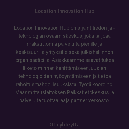
tunnustusta
GeoAI-
Location Innovation Hub
osaamisen
edistämisestä
Location Innovation Hub on sijaintitiedon ja -
teknologian osaamiskeskus, joka tarjoaa
maksuttomia palveluita pienille ja
keskisuurille yrityksille sekä julkishallinnon
organisaatioille. Asiakkaamme saavat tukea
liiketoiminnan kehittämiseen, uusien
teknologioiden hyödyntämiseen ja tietoa
rahoitusmahdollisuuksista. Työtä koordinoi
Maanmittauslaitoksen Paikkatietokeskus ja
palveluita tuottaa laaja partneriverkosto.
Ota yhteyttä