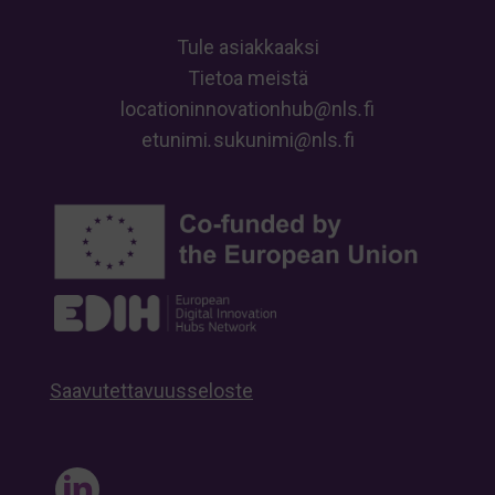
Tule asiakkaaksi
Tietoa meistä
locationinnovationhub
@
nls
.
fi
etunimi
.
sukunimi
@
nls
.
fi
Saavutettavuusseloste