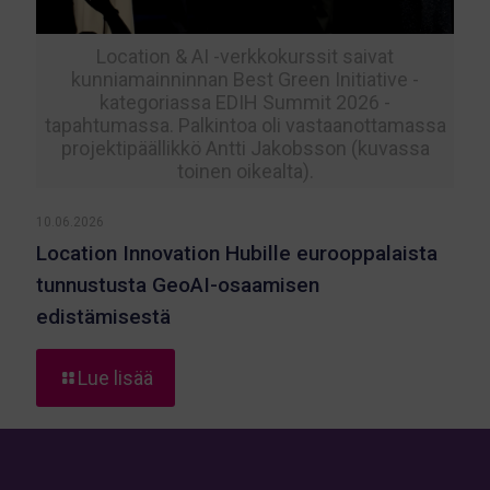
Location & AI -verkkokurssit saivat
kunniamainninnan Best Green Initiative -
kategoriassa EDIH Summit 2026 -
tapahtumassa. Palkintoa oli vastaanottamassa
projektipäällikkö Antti Jakobsson (kuvassa
toinen oikealta).
10.06.2026
Location Innovation Hubille eurooppalaista
tunnustusta GeoAI-osaamisen
edistämisestä
-
Lue lisää
Location
Innovation
Hubille
eurooppalaista