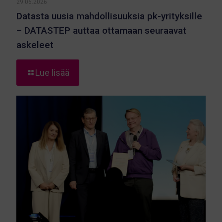
29.06.2026
Datasta uusia mahdollisuuksia pk-yrityksille
– DATASTEP auttaa ottamaan seuraavat
askeleet
-
Lue lisää
Datasta
uusia
mahdollisuuksia
pk-
yrityksille
–
DATASTEP
auttaa
ottamaan
seuraavat
askeleet