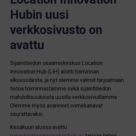
Hubin uusi
verkkosivusto on
avattu
Sijaintitiedon osaamiskeskus Location
Innovation Hub (LIH) aloitti toiminnan
alkuvuodesta, ja nyt olemme valmiit tarjoamaan
tietoa toiminnastamme sekä sijaintitiedon
mahdollisuuksista uusilla verkkosivuillamme.
Olemme myös avanneet somekanavat
seurattavaksi.
Kesäkuun alussa avattu
www.locationinnovationhub.eu
tarjoaa tietoa