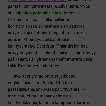
paitsi hubin toiminnasta ja palveluista, myös
sijaintitiedon potentiaalista yritysten
liiketoiminnassa ja julkishallinnon
kehittämisessä. Dynaaminen sivu tarjoaa
näkymän ajankohtaisiin tapahtumiin sekä
uutisiin. Yhteistyö paikkatietoalan
kehitysyhteisö Geoforum Finlandin kanssa
näkyy erityisesti ajankohtaissivulla, josta löytyy
paikkatietoalan yhteinen tapahtumavirta sekä
linkki Positio-verkkolehteen.
– Tavoitteenamme on, että jatkossa
englanninkielinen Positio-lehti toimii
pääasiallisena, jatkuvasti päivittyvänä LIH-
mediana, johon tuodaan esiin alan
kehitysnäkymiä, tarinoita kumppaneiltamme ja