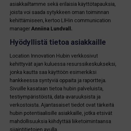
asiakkailtamme sekä erilaisia käyttötapauksia,
joista voi saada sytykkeen oman toiminnan
kehittämiseen, kertoo LIHin communication
manager
Anniina Lundvall.
Hyödyllistä tietoa asiakkaille
Location Innovation Hubin verkkosivut
kehittyvät ajan kuluessa resurssikeskukseksi,
jonka kautta saa käyttöön esimerkiksi
hankkeessa syntyviä oppaita ja raportteja.
Sivuille kasataan tietoa hubin palveluista,
testiympäristöistä, data-avaruuksista ja
verkostoista. Ajantasaiset tiedot ovat tärkeitä
hubin potentiaalisille asiakkaille, jotka etsivät
mahdollisuuksia kiihdyttää liiketoimintaansa
sijaintitietojen avulla.