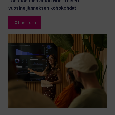
Location Innovation Hub: Toisen
vuosineljänneksen kohokohdat
-
Lue lisää
Location
Innovation
Hub:
Toisen
vuosineljänneksen
kohokohdat